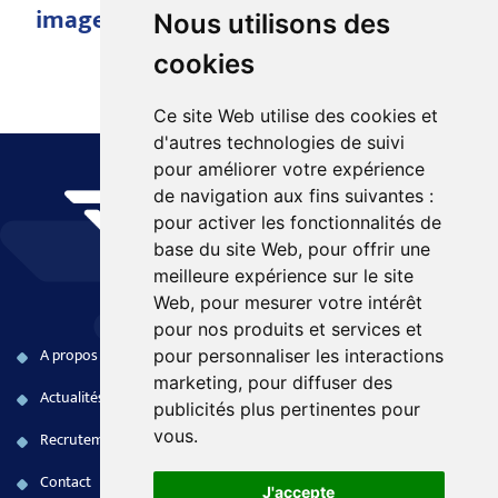
images
Nous utilisons des
cookies
Ce site Web utilise des cookies et
d'autres technologies de suivi
pour améliorer votre expérience
de navigation aux fins suivantes :
pour activer les fonctionnalités de
base du site Web
,
pour offrir une
meilleure expérience sur le site
Web
,
pour mesurer votre intérêt
pour nos produits et services et
A propos
Produits COTS
Naval
pour personnaliser les interactions
marketing
,
pour diffuser des
Actualités
Systèmes embarqués
Terrestre
publicités plus pertinentes pour
vous
.
Recrutement
Electronique FPGA
Aéronautique
Contact
Services aux opérations
Civil
J'accepte