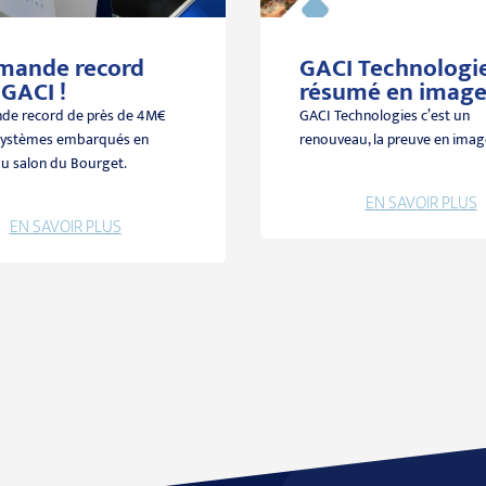
ande record
GACI Technologies
GACI !
résumé en image
e record de près de 4M€
GACI Technologies c’est un
 systèmes embarqués en
renouveau, la preuve en image
du salon du Bourget.
EN SAVOIR PLUS
EN SAVOIR PLUS