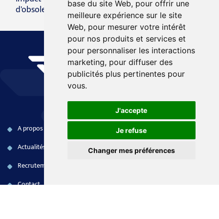
base du site Web
,
pour offrir une
d'obsolescence)
meilleure expérience sur le site
Web
,
pour mesurer votre intérêt
pour nos produits et services et
pour personnaliser les interactions
marketing
,
pour diffuser des
publicités plus pertinentes pour
vous
.
J'accepte
A propos
Produits COTS
Naval
Je refuse
Actualités
Systèmes embarqués
Terrestre
Changer mes préférences
Recrutement
Electronique FPGA
Aéronautique
Contact
Services aux opérations
Civil