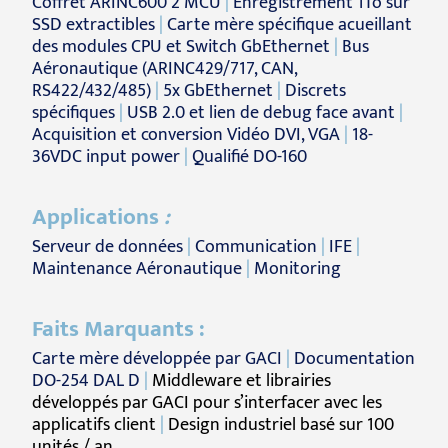
Coffret ARINC600 2 MCU
|
Enregistrement 1To sur
SSD extractibles
|
Carte mère spécifique acueillant
des modules CPU et Switch GbEthernet
|
Bus
Aéronautique (ARINC429/717, CAN,
RS422/432/485)
|
5x GbEthernet
|
Discrets
spécifiques
|
USB 2.0 et lien de debug face avant
|
Acquisition et conversion Vidéo DVI, VGA
|
18-
36VDC input power
|
Qualifié DO-160
Applications
:
Serveur de données
|
Communication
|
IFE
|
Maintenance Aéronautique
|
Monitoring
Faits Marquants :
Carte mère développée par GACI
|
Documentation
DO-254 DAL D
|
Middleware et librairies
développés par GACI pour s’interfacer avec les
applicatifs client
|
Design industriel basé sur 100
unités / an