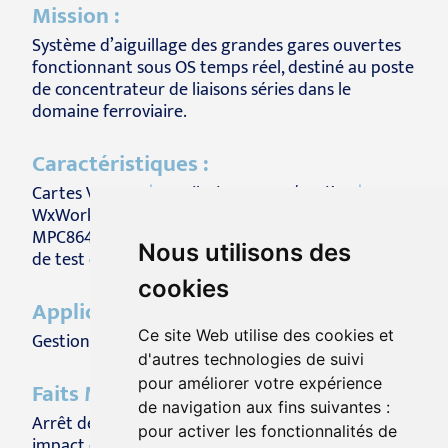
Mission :
Système d’aiguillage des grandes gares ouvertes
fonctionnant sous OS temps réel, destiné au poste
de concentrateur de liaisons séries dans le
domaine ferroviaire.
Caractéristiques :
Cartes VME 6U
|
Ventilation avant / arrière
|
BSP
WxWorks 6.2
|
SBC 1,33 GHz Freescale Dual-Core
MPC8641
|
2 cartes GACI d’opto-isolation
|
Logiciel
Nous utilisons des
de test développé par GACI
cookies
Applications :
Ce site Web utilise des cookies et
Gestion des aiguillages des grandes lignes TGV
d'autres technologies de suivi
pour améliorer votre expérience
Faits Marquants :
de navigation aux fins suivantes :
Arrêt de production pendant 8 ans et reprise sans
pour activer les fonctionnalités de
impact client (dossier de fabrication et gestion