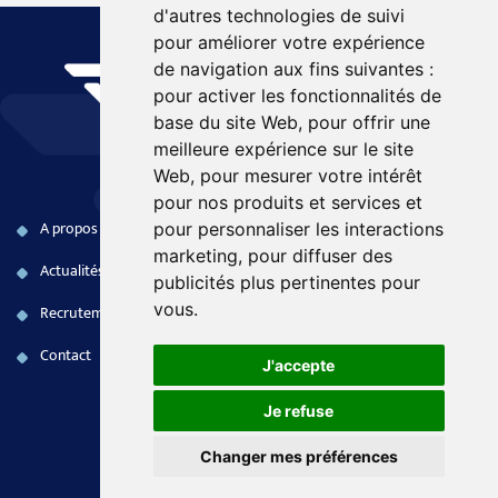
d'autres technologies de suivi
pour améliorer votre expérience
de navigation aux fins suivantes :
pour activer les fonctionnalités de
base du site Web
,
pour offrir une
meilleure expérience sur le site
Web
,
pour mesurer votre intérêt
pour nos produits et services et
A propos
Produits COTS
Naval
pour personnaliser les interactions
marketing
,
pour diffuser des
Actualités
Systèmes embarqués
Terrestre
publicités plus pertinentes pour
vous
.
Recrutement
Electronique FPGA
Aéronautique
Contact
Services aux opérations
Civil
J'accepte
Je refuse
MENTIONS LÉGALES
Changer mes préférences
POLITIQUE DE CONFIDENTIALITÉ
CHOISIR LES PRÉFÉRENCES COOKIES