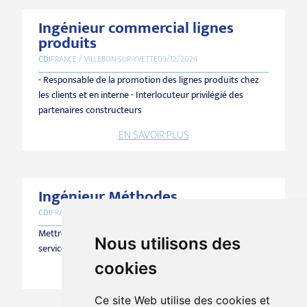
Ingénieur commercial lignes
produits
CDI
FRANCE / VILLEBON-SUR-YVETTE
09/12/2024
- Responsable de la promotion des lignes produits chez
les clients et en interne - Interlocuteur privilégié des
partenaires constructeurs
EN SAVOIR PLUS
Ingénieur Méthodes
CDI
FRANCE / VILLEBON-SUR-YVETTE
03/05/2024
Mettre en place les outils et les méthodes au sein du
Nous utilisons des
service production
cookies
EN SAVOIR PLUS
Ce site Web utilise des cookies et