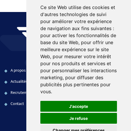
Ce site Web utilise des cookies et
d'autres technologies de suivi
pour améliorer votre expérience
de navigation aux fins suivantes :
pour activer les fonctionnalités de
base du site Web
,
pour offrir une
meilleure expérience sur le site
Web
,
pour mesurer votre intérêt
pour nos produits et services et
A propos
Produits COTS
Naval
pour personnaliser les interactions
marketing
,
pour diffuser des
Actualités
Systèmes embarqués
Terrestre
publicités plus pertinentes pour
vous
.
Recrutement
Electronique FPGA
Aéronautique
Contact
Services aux opérations
Civil
J'accepte
Je refuse
MENTIONS LÉGALES
Changer mes préférences