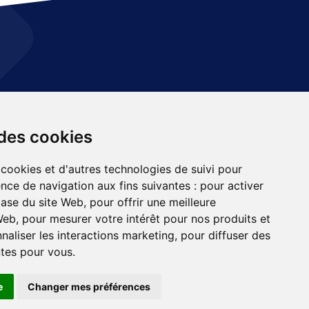
its COTS
Naval
 des cookies
mes embarqués
Terrestre
 cookies et d'autres technologies de suivi pour
ronique FPGA
Aéronautique
nce de navigation aux fins suivantes :
pour activer
base du site Web
,
pour offrir une meilleure
ces aux opérations
Civil
 Web
,
pour mesurer votre intérêt pour nos produits et
naliser les interactions marketing
,
pour diffuser des
ntes pour vous
.
e
Changer mes préférences
RÉFÉRENCES COOKIES