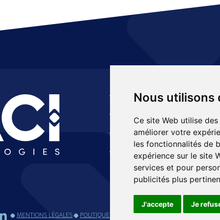
A propos
Produ
Nous utilisons
Actualités
Systè
Ce site Web utilise des
Recrutement
Elect
améliorer votre expérie
les fonctionnalités de 
Contact
Servi
expérience sur le site
services et pour person
publicités plus pertine
J'accepte
Je refus
MENTIONS LÉGALES
POLITIQUE DE CONFIDENTIALITÉ
CHOISIR LES P